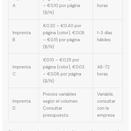
A
– €0.10 por página
horas
(B/N)
€0.20 – €0.40 por
Imprenta
página (color), €0.08
1-3 días
B
– €0.15 por página
hábiles
(B/N)
€0.10 – €0.25 por
Imprenta
página (color), €0.03
48-72
C
– €0.08 por página
horas
(B/N)
Precios variables
Variable,
Imprenta
según el volumen.
consultar
D
Consultar
con la
presupuesto.
empresa