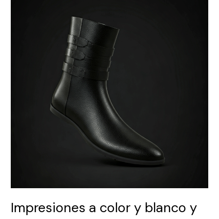
a
color
y
blanco
y
negro
al
mejor
precio
en
Valencia
Impresiones a color y blanco y