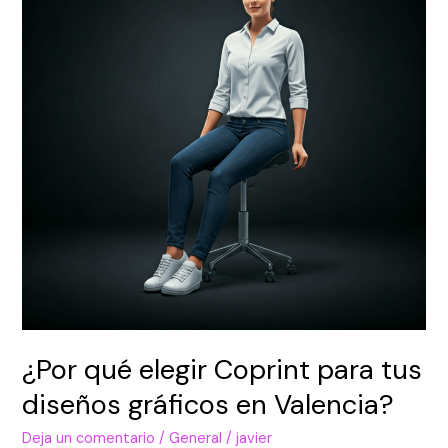
Coprint
para
tus
diseños
gráficos
en
Valencia?
¿Por qué elegir Coprint para tus
diseños gráficos en Valencia?
Deja un comentario
/
General
/
javier