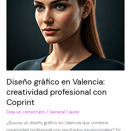
Coprint
Diseño gráfico en Valencia:
creatividad profesional con
Coprint
Deja un comentario
/
General
/
javier
¿Buscas un diseño gráfico en Valencia que combine
creatividad profesional con resultados excepcionales? En