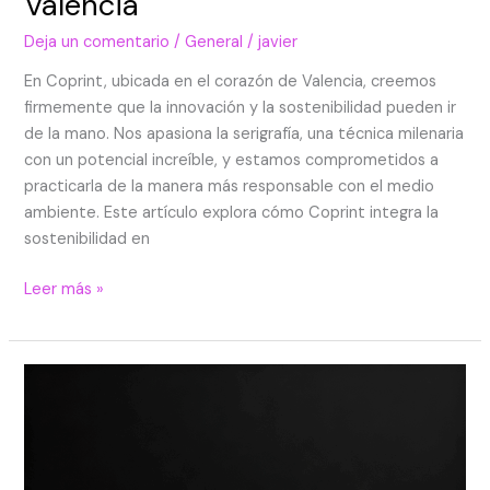
Valencia
Deja un comentario
/
General
/
javier
En Coprint, ubicada en el corazón de Valencia, creemos
firmemente que la innovación y la sostenibilidad pueden ir
de la mano. Nos apasiona la serigrafía, una técnica milenaria
con un potencial increíble, y estamos comprometidos a
practicarla de la manera más responsable con el medio
ambiente. Este artículo explora cómo Coprint integra la
sostenibilidad en
Leer más »
Serigrafía
para
eventos
y
empresas