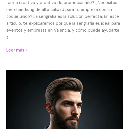
forma creativa y efectiva de promocionarlo? ¿Necesitas
merchandising de alta calidad para tu empresa con un
toque único? La serigrafía es la solución perfecta. En este
artículo, te explicaremos por qué la serigrafía es ideal para
eventos y empresas en Valencia, y cómo puede ayudarte
a
Leer más »
Coprint
Valencia:
especialistas
en
serigrafía
profesional