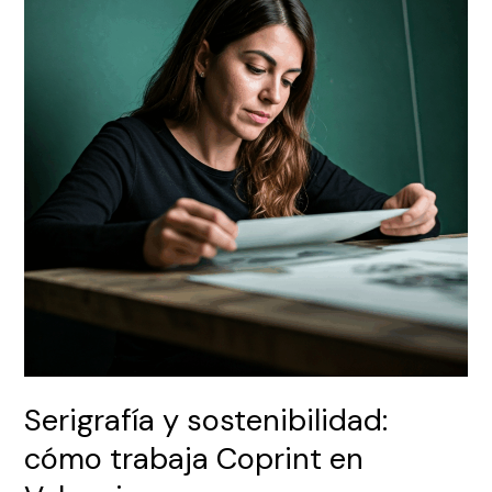
cómo
trabaja
Coprint
en
Valencia
Serigrafía y sostenibilidad:
cómo trabaja Coprint en