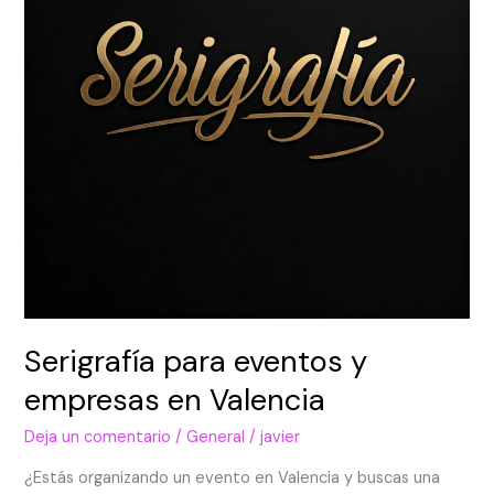
en
Valencia
Serigrafía para eventos y
empresas en Valencia
Deja un comentario
/
General
/
javier
¿Estás organizando un evento en Valencia y buscas una