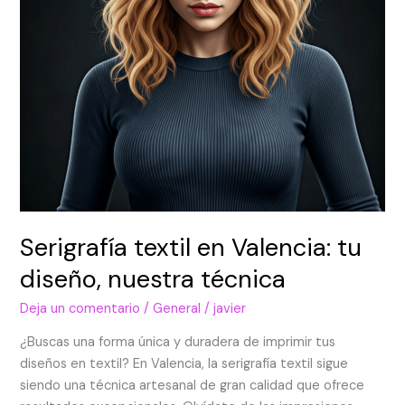
técnica
Serigrafía textil en Valencia: tu
diseño, nuestra técnica
Deja un comentario
/
General
/
javier
¿Buscas una forma única y duradera de imprimir tus
diseños en textil? En Valencia, la serigrafía textil sigue
siendo una técnica artesanal de gran calidad que ofrece