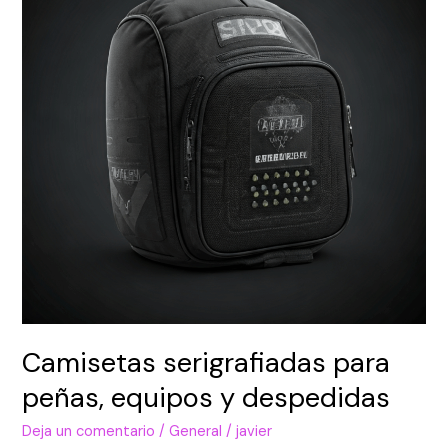
peñas,
equipos
y
despedidas
Camisetas serigrafiadas para
peñas, equipos y despedidas
Deja un comentario
/
General
/
javier