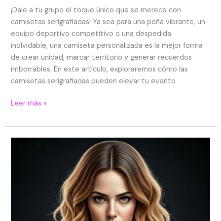
¡Dale a tu grupo el toque único que se merece con
camisetas serigrafiadas! Ya sea para una peña vibrante, un
equipo deportivo competitivo o una despedida
inolvidable, una camiseta personalizada es la mejor forma
de crear unidad, marcar territorio y generar recuerdos
imborrables. En este artículo, exploraremos cómo las
camisetas serigrafiadas pueden elevar tu evento
Leer más »
Serigrafía
textil
en
Valencia:
tu
diseño,
nuestra