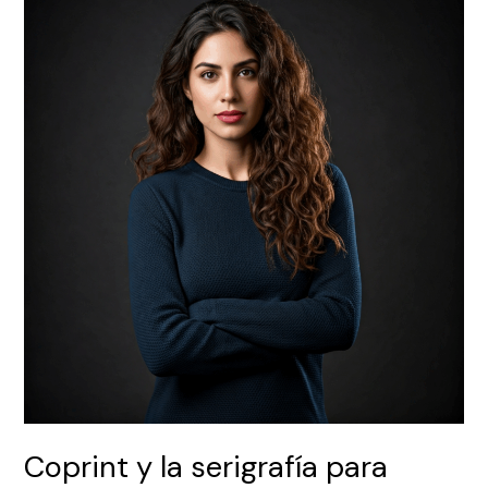
y
la
serigrafía
para
merchandising
en
Valencia
Coprint y la serigrafía para