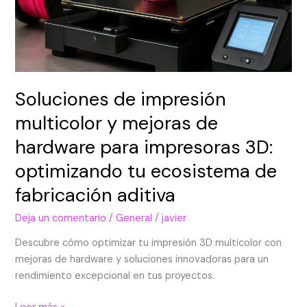
tu
ecosistema
de
fabricación
aditiva
Soluciones de impresión
multicolor y mejoras de
hardware para impresoras 3D:
optimizando tu ecosistema de
fabricación aditiva
Deja un comentario
/
General
/
javier
Descubre cómo optimizar tu impresión 3D multicolor con
mejoras de hardware y soluciones innovadoras para un
rendimiento excepcional en tus proyectos.