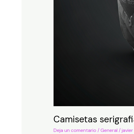
Camisetas serigraf
Deja un comentario
/
General
/
javier