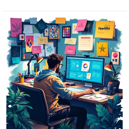
Diseño
Gráfico:
La
Clave
para
una
Imprenta
Exitosa