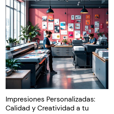
Calidad
y
Creatividad
a
tu
Alcance
Impresiones Personalizadas:
Calidad y Creatividad a tu