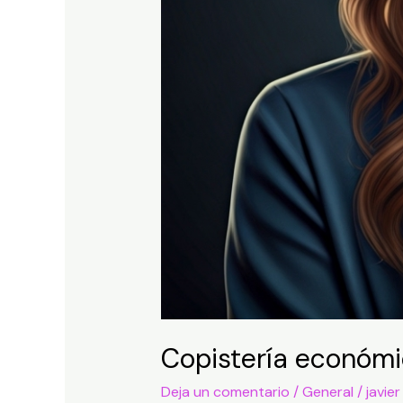
Copistería económic
Deja un comentario
/
General
/
javier