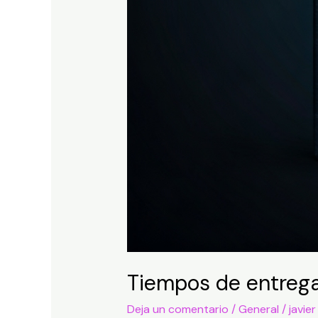
Tiempos de entrega 
Deja un comentario
/
General
/
javier