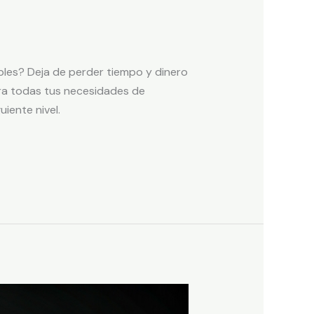
les? Deja de perder tiempo y dinero
ara todas tus necesidades de
iente nivel.