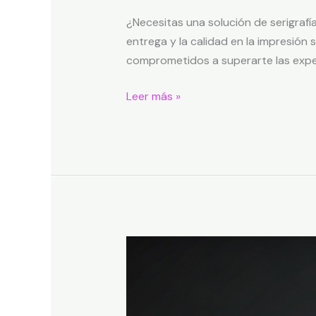
¿Necesitas una solución de serigrafí
entrega y la calidad en la impresión
comprometidos a superarte las expe
Leer más »
Las
ventajas
de
imprimir