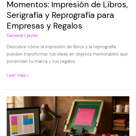
Momentos: Impresión de Libros,
Serigrafía y Reprografía para
Empresas y Regalos
General
/
javier
Descubre cómo la impresión de libros y la reprografía
pueden transformar tus ideas en objetos memorables que
potencian tu marca y tus regalos.
Leer más »
Imprimir,
personalizar
y
expresar:
guía
experta