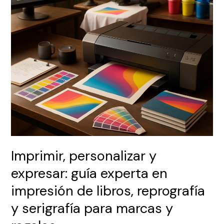
en
impresión
de
libros,
reprografía
y
serigrafía
para
marcas
y
regalos
Imprimir, personalizar y
expresar: guía experta en
impresión de libros, reprografía
y serigrafía para marcas y