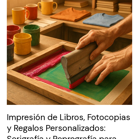
Fotocopias
y
Regalos
Personalizados:
Serigrafía
y
Reprografía
para
Potenciar
tu
Marca
Impresión de Libros, Fotocopias
y Regalos Personalizados:
Serigrafía y Reprografía para