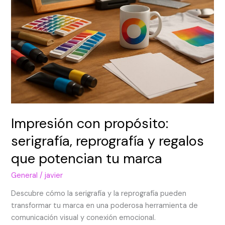
potencian
tu
marca
Impresión con propósito:
serigrafía, reprografía y regalos
que potencian tu marca
General
/
javier
Descubre cómo la serigrafía y la reprografía pueden
transformar tu marca en una poderosa herramienta de
comunicación visual y conexión emocional.