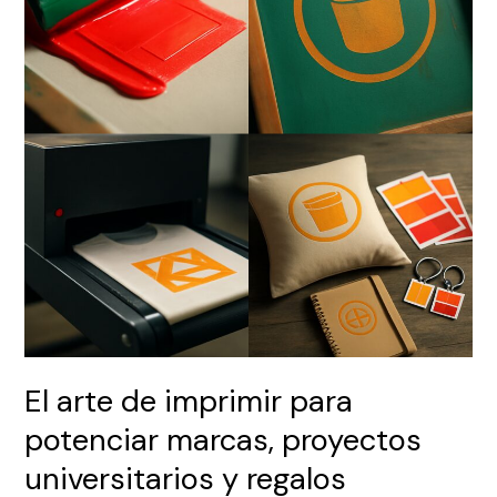
imprimir
para
potenciar
marcas,
proyectos
universitarios
y
regalos
memorables
El arte de imprimir para
potenciar marcas, proyectos
universitarios y regalos