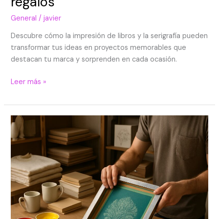
regalos
General
/
javier
Descubre cómo la impresión de libros y la serigrafía pueden
transformar tus ideas en proyectos memorables que
destacan tu marca y sorprenden en cada ocasión.
Leer más »
Impresión
y
serigrafía
para
potenciar
marcas
y
regalos
personalizados