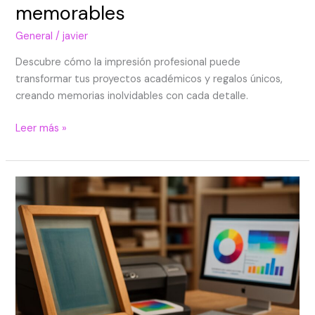
memorables
General
/
javier
Descubre cómo la impresión profesional puede
transformar tus proyectos académicos y regalos únicos,
creando memorias inolvidables con cada detalle.
Leer más »
Impresión
con
propósito:
serigrafía,
reprografía
y
regalos
que