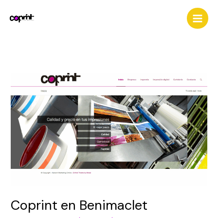
Ir
al
contenido
Coprint
en
Benimaclet
Coprint en Benimaclet